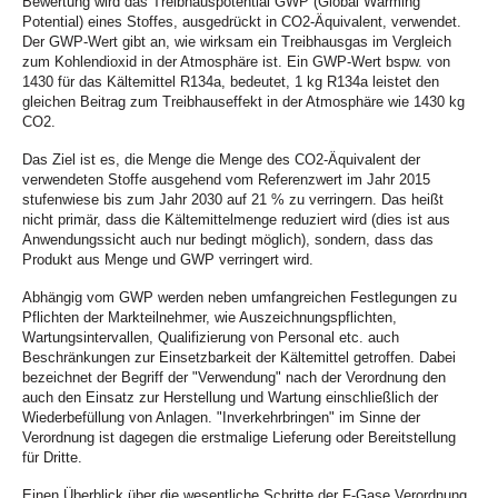
Bewertung wird das Treibhauspotential GWP (Global Warming
Potential) eines Stoffes, ausgedrückt in CO2-Äquivalent, verwendet.
Der GWP-Wert gibt an, wie wirksam ein Treibhausgas im Vergleich
zum Kohlendioxid in der Atmosphäre ist. Ein GWP-Wert bspw. von
1430 für das Kältemittel R134a, bedeutet, 1 kg R134a leistet den
gleichen Beitrag zum Treibhauseffekt in der Atmosphäre wie 1430 kg
CO2.
Das Ziel ist es, die Menge die Menge des CO2-Äquivalent der
verwendeten Stoffe ausgehend vom Referenzwert im Jahr 2015
stufenwiese bis zum Jahr 2030 auf 21 % zu verringern. Das heißt
nicht primär, dass die Kältemittelmenge reduziert wird (dies ist aus
Anwendungssicht auch nur bedingt möglich), sondern, dass das
Produkt aus Menge und GWP verringert wird.
Abhängig vom GWP werden neben umfangreichen Festlegungen zu
Pflichten der Markteilnehmer, wie Auszeichnungspflichten,
Wartungsintervallen, Qualifizierung von Personal etc. auch
Beschränkungen zur Einsetzbarkeit der Kältemittel getroffen. Dabei
bezeichnet der Begriff der "Verwendung" nach der Verordnung den
auch den Einsatz zur Herstellung und Wartung einschließlich der
Wiederbefüllung von Anlagen. "Inverkehrbringen" im Sinne der
Verordnung ist dagegen die erstmalige Lieferung oder Bereitstellung
für Dritte.
Einen Überblick über die wesentliche Schritte der F-Gase Verordnung